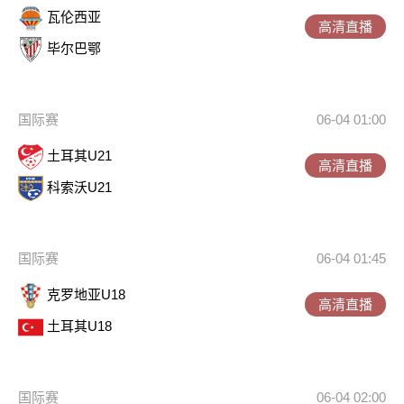
瓦伦西亚
高清直播
毕尔巴鄂
国际赛
06-04 01:00
土耳其U21
高清直播
科索沃U21
国际赛
06-04 01:45
克罗地亚U18
高清直播
土耳其U18
国际赛
06-04 02:00