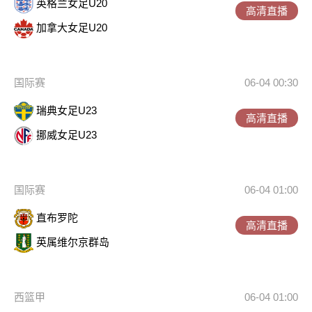
英格兰女足U20
高清直播
加拿大女足U20
国际赛
06-04 00:30
瑞典女足U23
高清直播
挪威女足U23
国际赛
06-04 01:00
直布罗陀
高清直播
英属维尔京群岛
西篮甲
06-04 01:00