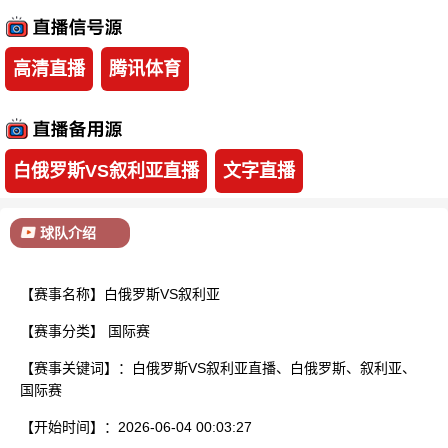
已结束
高清直播
腾讯体育
白俄罗斯VS叙利亚直播
文字直播
球队介绍
【赛事名称】白俄罗斯VS叙利亚
【赛事分类】
国际赛
【赛事关键词】：白俄罗斯VS叙利亚直播、白俄罗斯、叙利亚、
国际赛
【开始时间】：2026-06-04 00:03:27