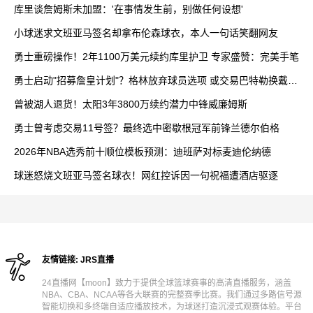
库里谈詹姆斯未加盟：'在事情发生前，别做任何设想'
小球迷求文班亚马签名却拿布伦森球衣，本人一句话笑翻网友
勇士重磅操作！2年1100万美元续约库里护卫 专家盛赞：完美手笔
勇士启动"招募詹皇计划"？格林放弃球员选项 或交易巴特勒换戴维
斯
曾被湖人退货！太阳3年3800万续约潜力中锋威廉姆斯
勇士曾考虑交易11号签？最终选中密歇根冠军前锋兰德尔伯格
2026年NBA选秀前十顺位模板预测：迪班萨对标麦迪伦纳德
球迷怒烧文班亚马签名球衣！网红控诉因一句祝福遭酒店驱逐
友情链接:
JRS直播
24直播网【moon】致力于提供全球篮球赛事的高清直播服务，涵盖
NBA、CBA、NCAA等各大联赛的完整赛季比赛。我们通过多路信号源
智能切换和多终端自适应播放技术，为球迷打造沉浸式观赛体验。平台