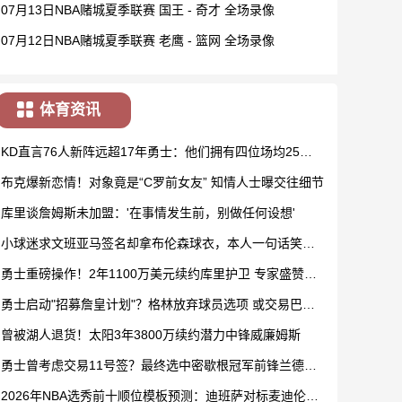
07月13日NBA赌城夏季联赛 国王 - 奇才 全场录像
07月12日NBA赌城夏季联赛 老鹰 - 篮网 全场录像
体育资讯
KD直言76人新阵远超17年勇士：他们拥有四位场均25分
巨星
布克爆新恋情！对象竟是“C罗前女友” 知情人士曝交往细节
库里谈詹姆斯未加盟：'在事情发生前，别做任何设想'
小球迷求文班亚马签名却拿布伦森球衣，本人一句话笑翻
网友
勇士重磅操作！2年1100万美元续约库里护卫 专家盛赞：
完美手笔
勇士启动"招募詹皇计划"？格林放弃球员选项 或交易巴特
勒换戴维斯
曾被湖人退货！太阳3年3800万续约潜力中锋威廉姆斯
勇士曾考虑交易11号签？最终选中密歇根冠军前锋兰德尔
伯格
2026年NBA选秀前十顺位模板预测：迪班萨对标麦迪伦纳