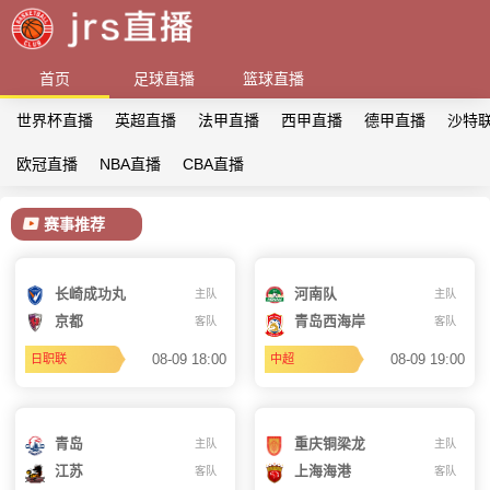
首页
足球直播
篮球直播
世界杯直播
英超直播
法甲直播
西甲直播
德甲直播
沙特
欧冠直播
NBA直播
CBA直播
赛事推荐
长崎成功丸
河南队
主队
主队
京都
青岛西海岸
客队
客队
08-09 18:00
08-09 19:00
日职联
中超
青岛
重庆铜梁龙
主队
主队
江苏
上海海港
客队
客队