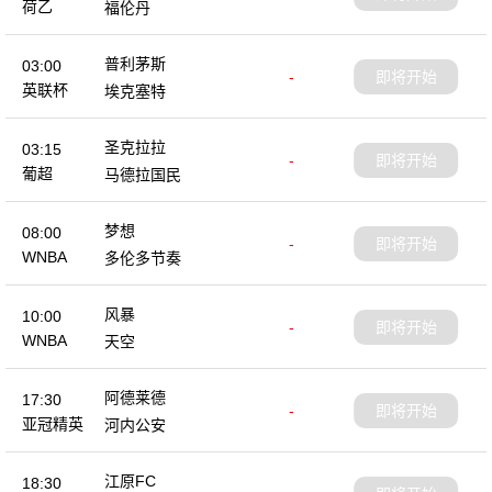
荷乙
福伦丹
普利茅斯
03:00
-
即将开始
英联杯
埃克塞特
圣克拉拉
03:15
-
即将开始
葡超
马德拉国民
梦想
08:00
-
即将开始
WNBA
多伦多节奏
风暴
10:00
-
即将开始
WNBA
天空
阿德莱德
17:30
-
即将开始
亚冠精英
河内公安
江原FC
18:30