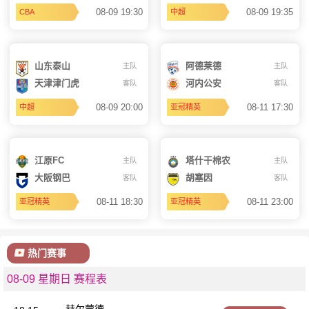
08-09 19:30
08-09 19:35
CBA
中超
山东泰山
阿德莱德
主队
主队
天津津门虎
河内公安
客队
客队
08-09 20:00
08-11 17:30
中超
亚冠精英
江原FC
塔什干棉农
主队
主队
大阪钢巴
胡塞因
客队
客队
08-11 18:30
08-11 23:00
亚冠精英
亚冠精英
热门赛事
08-09 星期日 赛程表