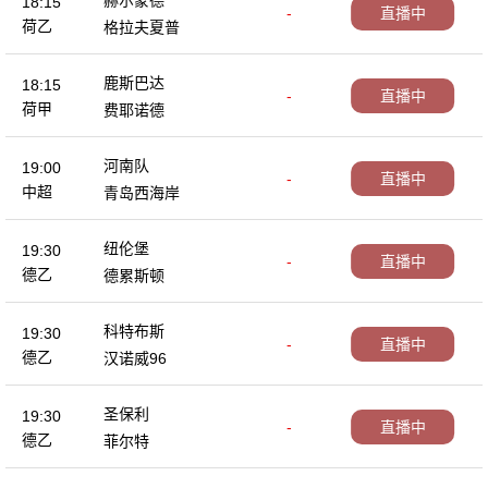
赫尔蒙德
18:15
-
直播中
荷乙
格拉夫夏普
鹿斯巴达
18:15
-
直播中
荷甲
费耶诺德
河南队
19:00
-
直播中
中超
青岛西海岸
纽伦堡
19:30
-
直播中
德乙
德累斯顿
科特布斯
19:30
-
直播中
德乙
汉诺威96
圣保利
19:30
-
直播中
德乙
菲尔特