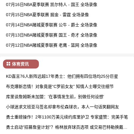
07月16日NBA夏季联赛 凯尔特人 - 国王 全场录像
07月15日NBA夏季联赛 掘金 - 雷霆 全场录像
07月14日NBA赌城夏季联赛 公牛 - 爵士 全场录像
07月13日NBA赌城夏季联赛 国王 - 奇才 全场录像
07月12日NBA赌城夏季联赛 老鹰 - 篮网 全场录像
体育资讯
KD直言76人新阵远超17年勇士：他们拥有四位场均25分巨星
布克爆新恋情！对象竟是“C罗前女友” 知情人士曝交往细节
库里谈詹姆斯未加盟：'在事情发生前，别做任何设想'
小球迷求文班亚马签名却拿布伦森球衣，本人一句话笑翻网友
勇士重磅操作！2年1100万美元续约库里护卫 专家盛赞：完美手笔
勇士启动"招募詹皇计划"？格林放弃球员选项 或交易巴特勒换戴维
斯