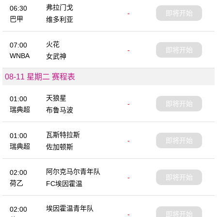
弗拉门戈
06:30
-
即将开始
巴甲
维多利亚
火花
07:00
-
即将开始
WNBA
女武神
08-11 星期二 赛程表
天狼星
01:00
-
即将开始
瑞典超
布鲁马波
瓦斯特拉斯
01:00
-
即将开始
瑞典超
佐加顿斯
阿尔克马尔青年队
02:00
-
即将开始
荷乙
FC埃因霍温
埃因霍温青年队
02:00
-
即将开始