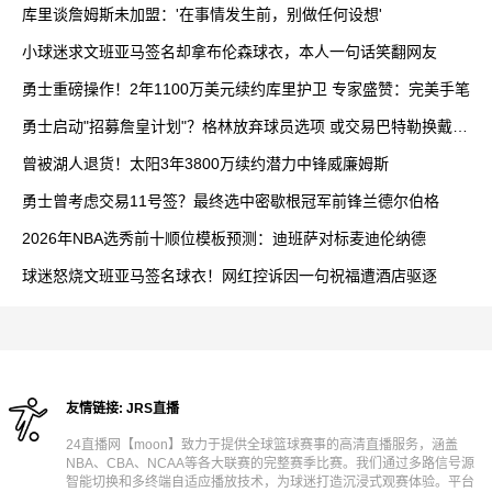
库里谈詹姆斯未加盟：'在事情发生前，别做任何设想'
小球迷求文班亚马签名却拿布伦森球衣，本人一句话笑翻网友
勇士重磅操作！2年1100万美元续约库里护卫 专家盛赞：完美手笔
勇士启动"招募詹皇计划"？格林放弃球员选项 或交易巴特勒换戴维
斯
曾被湖人退货！太阳3年3800万续约潜力中锋威廉姆斯
勇士曾考虑交易11号签？最终选中密歇根冠军前锋兰德尔伯格
2026年NBA选秀前十顺位模板预测：迪班萨对标麦迪伦纳德
球迷怒烧文班亚马签名球衣！网红控诉因一句祝福遭酒店驱逐
友情链接:
JRS直播
24直播网【moon】致力于提供全球篮球赛事的高清直播服务，涵盖
NBA、CBA、NCAA等各大联赛的完整赛季比赛。我们通过多路信号源
智能切换和多终端自适应播放技术，为球迷打造沉浸式观赛体验。平台