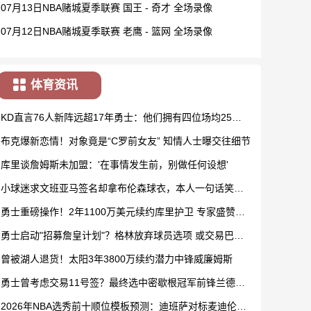
07月13日NBA赌城夏季联赛 国王 - 奇才 全场录像
07月12日NBA赌城夏季联赛 老鹰 - 篮网 全场录像
体育资讯
KD直言76人新阵远超17年勇士：他们拥有四位场均25分
巨星
布克爆新恋情！对象竟是“C罗前女友” 知情人士曝交往细节
库里谈詹姆斯未加盟：'在事情发生前，别做任何设想'
小球迷求文班亚马签名却拿布伦森球衣，本人一句话笑翻
网友
勇士重磅操作！2年1100万美元续约库里护卫 专家盛赞：
完美手笔
勇士启动"招募詹皇计划"？格林放弃球员选项 或交易巴特
勒换戴维斯
曾被湖人退货！太阳3年3800万续约潜力中锋威廉姆斯
勇士曾考虑交易11号签？最终选中密歇根冠军前锋兰德尔
伯格
2026年NBA选秀前十顺位模板预测：迪班萨对标麦迪伦纳