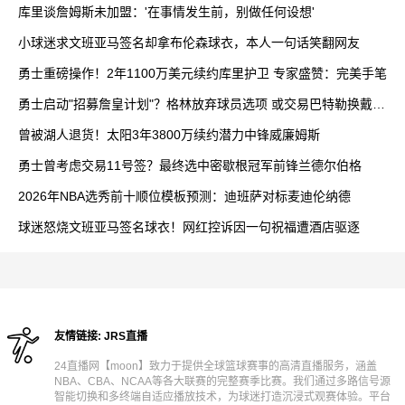
库里谈詹姆斯未加盟：'在事情发生前，别做任何设想'
小球迷求文班亚马签名却拿布伦森球衣，本人一句话笑翻网友
勇士重磅操作！2年1100万美元续约库里护卫 专家盛赞：完美手笔
勇士启动"招募詹皇计划"？格林放弃球员选项 或交易巴特勒换戴维
斯
曾被湖人退货！太阳3年3800万续约潜力中锋威廉姆斯
勇士曾考虑交易11号签？最终选中密歇根冠军前锋兰德尔伯格
2026年NBA选秀前十顺位模板预测：迪班萨对标麦迪伦纳德
球迷怒烧文班亚马签名球衣！网红控诉因一句祝福遭酒店驱逐
友情链接:
JRS直播
24直播网【moon】致力于提供全球篮球赛事的高清直播服务，涵盖
NBA、CBA、NCAA等各大联赛的完整赛季比赛。我们通过多路信号源
智能切换和多终端自适应播放技术，为球迷打造沉浸式观赛体验。平台