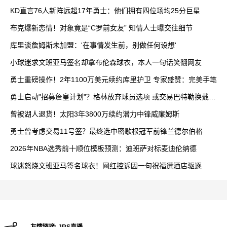
KD直言76人新阵远超17年勇士：他们拥有四位场均25分巨星
布克爆新恋情！对象竟是“C罗前女友” 知情人士曝交往细节
库里谈詹姆斯未加盟：'在事情发生前，别做任何设想'
小球迷求文班亚马签名却拿布伦森球衣，本人一句话笑翻网友
勇士重磅操作！2年1100万美元续约库里护卫 专家盛赞：完美手笔
勇士启动"招募詹皇计划"？格林放弃球员选项 或交易巴特勒换戴维
斯
曾被湖人退货！太阳3年3800万续约潜力中锋威廉姆斯
勇士曾考虑交易11号签？最终选中密歇根冠军前锋兰德尔伯格
2026年NBA选秀前十顺位模板预测：迪班萨对标麦迪伦纳德
球迷怒烧文班亚马签名球衣！网红控诉因一句祝福遭酒店驱逐