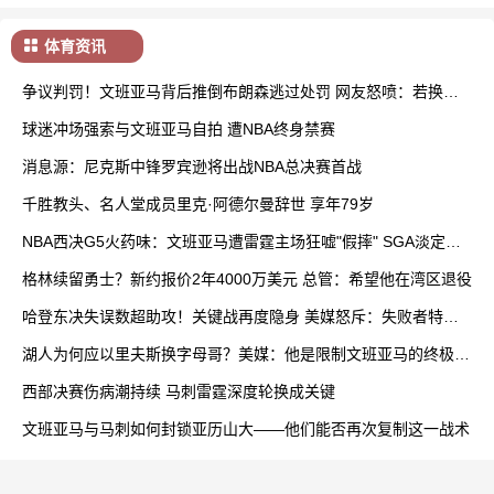
体育资讯
争议判罚！文班亚马背后推倒布朗森逃过处罚 网友怒喷：若换追
梦早被禁赛
球迷冲场强索与文班亚马自拍 遭NBA终身禁赛
消息源：尼克斯中锋罗宾逊将出战NBA总决赛首战
千胜教头、名人堂成员里克·阿德尔曼辞世 享年79岁
NBA西决G5火药味：文班亚马遭雷霆主场狂嘘"假摔" SGA淡定回
应球迷挑衅
格林续留勇士？新约报价2年4000万美元 总管：希望他在湾区退役
哈登东决失误数超助攻！关键战再度隐身 美媒怒斥：失败者特质
暴露无遗
湖人为何应以里夫斯换字母哥？美媒：他是限制文班亚马的终极答
案
西部决赛伤病潮持续 马刺雷霆深度轮换成关键
文班亚马与马刺如何封锁亚历山大——他们能否再次复制这一战术