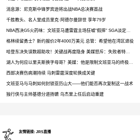
消息源：尼克斯中锋罗宾逊将出战NBA总决赛首战
千胜教头、名人堂成员里克·阿德尔曼辞世 享年79岁
NBA西决G5火药味：文班亚马遭雷霆主场狂嘘"假摔" SGA淡定回
应球迷挑衅
格林续留勇士？新约报价2年4000万美元 总管：希望他在湾区退役
哈登东决失误数超助攻！关键战再度隐身 美媒怒斥：失败者特质
暴露无遗
湖人为何应以里夫斯换字母哥？美媒：他是限制文班亚马的终极答
案
西部决赛伤病潮持续 马刺雷霆深度轮换成关键
文班亚马与马刺如何封锁亚历山大——他们能否再次复制这一战术
独行侠与主帅基德分道扬镳 乌杰里上任后启动重建
友情链接:
JRS直播