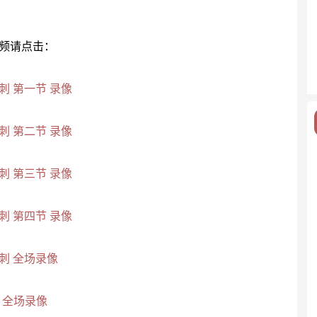
视频请点击：
马刺 第一节 录像
马刺 第二节 录像
马刺 第三节 录像
马刺 第四节 录像
马刺 全场录像
刺 全场录像