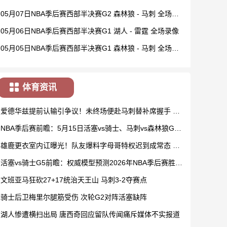
05月07日NBA季后赛西部半决赛G2 森林狼 - 马刺 全场录
像
05月06日NBA季后赛西部半决赛G1 湖人 - 雷霆 全场录像
05月05日NBA季后赛西部半决赛G1 森林狼 - 马刺 全场录
像
体育资讯
爱德华兹提前认输引争议！未终场便赴马刺替补席握手 美
媒痛批：提前举白旗
NBA季后赛前瞻：5月15日活塞vs骑士、马刺vs森林狼G6
投注指南
雄鹿更衣室内讧曝光！队友爆料字母哥特权迟到成常态 航
班为其延误教练不处罚
活塞vs骑士G5前瞻：权威模型预测2026年NBA季后赛胜负
主场龙客场虫定律能否延续？
文班亚马狂砍27+17统治天王山 马刺3-2夺赛点
骑士后卫梅里尔腿筋受伤 次轮G2对阵活塞缺阵
湖人惨遭横扫出局 唐西奇回应留队传闻痛斥媒体不实报道