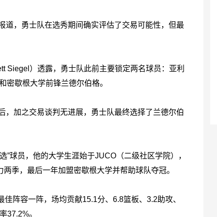
er）报道，勇士队在选秀期间确实评估了交易可能性，但最
rett Siegel）透露，勇士队此前主要锁定两名球员：亚利
ies）和密歇根大学前锋兰德尔伯格。
后，加之交易谈判无进展，勇士队最终选择了兰德尔伯
”球员，他的大学生涯始于JUCO（二级社区学院），
力两季，最后一年加盟密歇根大学并帮助球队夺冠。
容一阵，场均贡献15.1分、6.8篮板、3.2助攻、
率37.2%。