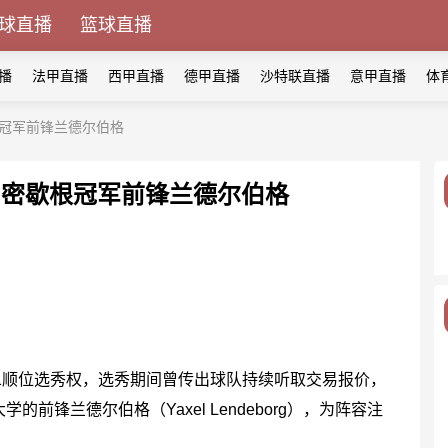
球直播
篮球直播
播
法甲直播
西甲直播
德甲直播
沙特联直播
意甲直播
体
根冠军前锋兰德尔伯格
中密歇根冠军前锋兰德尔伯格
1顺位选秀权，选秀期间曾传出球队持续听取交易报价，
锋兰德尔伯格（Yaxel Lendeborg），为阵容注