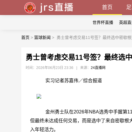
首页
足
世界杯直播
英超直
首页
>
篮球新闻
>
勇士曾考虑交易11号签？最终选中密歇
勇士曾考虑交易11号签？最终选
时间：2026年06月23日 23:36
|
来源：
24直播网
实习记者苏嘉伟／综合报道
金州勇士队在2026年NBA选秀中手握第1
但最终未达成任何交易，而是选中了来自密歇根大学的前
入年轻活力。