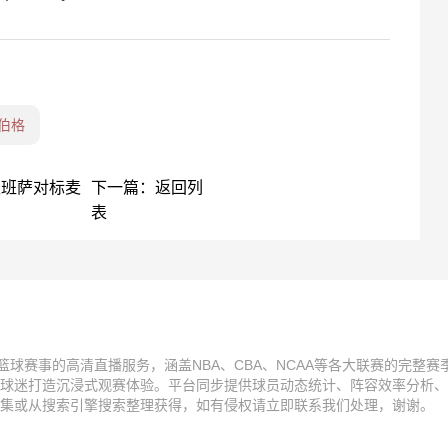
伯格
迪班萨对标麦
下一篇：
返回列
表
球篮球赛事的高清直播服务，涵盖NBA、CBA、NCAA等各大联赛的完整
球迷打造沉浸式观赛体验。平台同步提供球员动态统计、阵容效率分析、
集或从搜索引擎搜索整理获得，如有侵权请立即联系我们处理，谢谢。
图