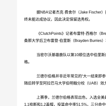
据NBA记者杰克·费舍尔（Jake Fisch
终未能达成协议，因此决定保留选秀权。
《ClutchPoints》记者布雷特·西格尔（B
桑那大学后卫布雷登·伯里斯（Brayden Burr
当密尔沃基雄鹿队以第10顺位选中伯里斯
格。
兰德尔伯格并非近年常见的“大一结束即参选
随后转学至阿拉巴马大学伯明翰分校（UAB）效
上赛季，兰德尔伯格表现出色，入选全美最佳阵
1.1抢断和1.2盖帽，投篮命中率51.5%，三分命中