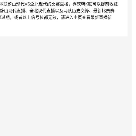
:42 韩K联蔚山现代VS全北现代的比赛直播，喜欢韩K联可以提前收藏
、蔚山现代直播、全北现代直播以及两队历史交锋、最新比赛赛
已过期，或者以上信号位都无效，请进入主页查看最新直播新