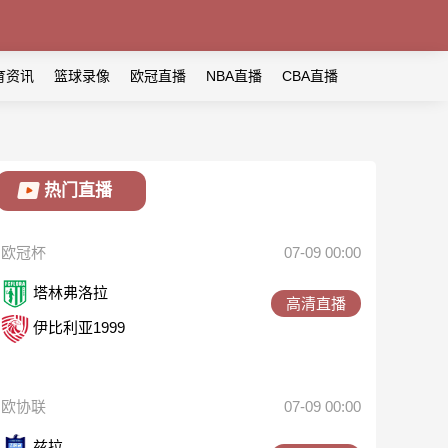
育资讯
篮球录像
欧冠直播
NBA直播
CBA直播
热门直播
欧冠杯
07-09 00:00
塔林弗洛拉
高清直播
伊比利亚1999
欧协联
07-09 00:00
兹拉