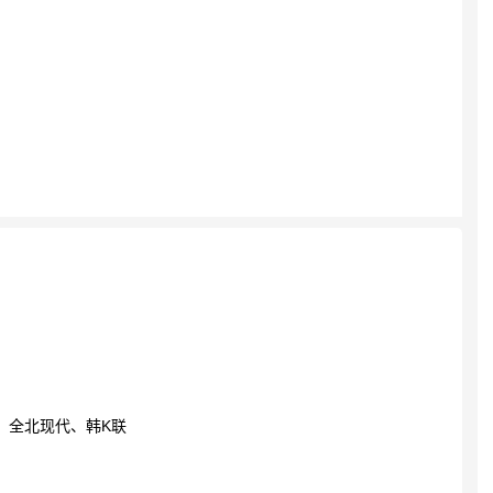
、全北现代、韩K联