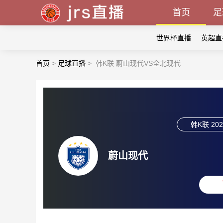
首页
足
世界杯直播
英超直
首页
>
足球直播
>
韩K联 蔚山现代VS全北现代
韩K联
202
蔚山现代