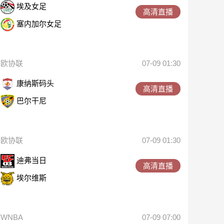
埃及女足
高清直播
塞内加尔女足
欧协联
07-09 01:30
康纳斯码头
高清直播
巴尔干尼
欧协联
07-09 01:30
迪弗当日
高清直播
埃尔维斯
WNBA
07-09 07:00