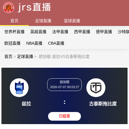
首页
足球直播
篮球直播
世界杯直播
英超直播
法甲直播
西甲直播
德甲直播
沙特
欧冠直播
NBA直播
CBA直播
首页
>
足球直播
>
欧协联 兹拉VS古泰斯拖比度
欧协联
2026-07-07 00:03:27
:
兹拉
古泰斯