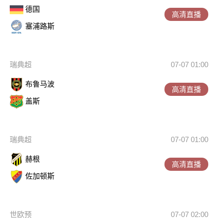
德国
高清直播
塞浦路斯
瑞典超
07-07 01:00
布鲁马波
高清直播
盖斯
瑞典超
07-07 01:00
赫根
高清直播
佐加顿斯
世欧预
07-07 02:00