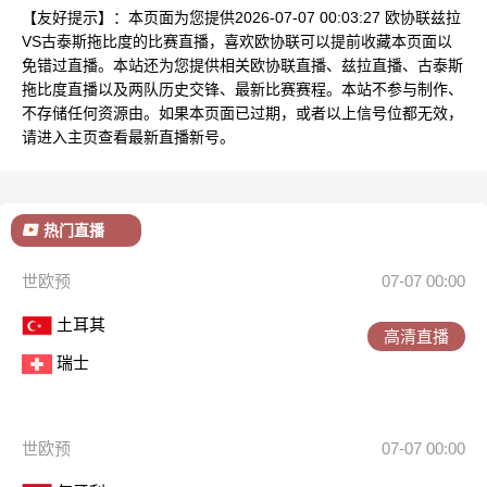
【友好提示】：本页面为您提供2026-07-07 00:03:27 欧协联兹拉
VS古泰斯拖比度的比赛直播，喜欢欧协联可以提前收藏本页面以
免错过直播。本站还为您提供相关欧协联直播、兹拉直播、古泰斯
拖比度直播以及两队历史交锋、最新比赛赛程。本站不参与制作、
不存储任何资源由。如果本页面已过期，或者以上信号位都无效，
请进入主页查看最新直播新号。
热门直播
世欧预
07-07 00:00
土耳其
高清直播
瑞士
世欧预
07-07 00:00