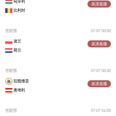
匈牙利
高清直播
比利时
世欧预
07-07 00:00
波兰
高清直播
荷兰
世欧预
07-07 00:30
拉脱维亚
高清直播
奥地利
世欧预
07-07 01:00