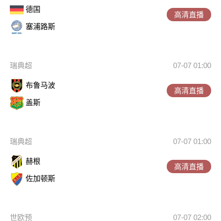
德国
高清直播
塞浦路斯
瑞典超
07-07 01:00
布鲁马波
高清直播
盖斯
瑞典超
07-07 01:00
赫根
高清直播
佐加顿斯
世欧预
07-07 02:00