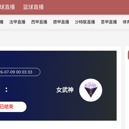
球直播
篮球直播
播
法甲直播
西甲直播
德甲直播
沙特联直播
意甲直播
体
6-07-09 00:03:33
:
女武神
已结束