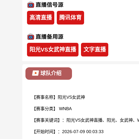
高清直播
腾讯体育
阳光VS女武神直播
文字直播
球队介绍
【赛事名称】阳光VS女武神
【赛事分类】
WNBA
【赛事关键词】：阳光VS女武神直播、阳光、女武神、W
【开始时间】：2026-07-09 00:03:33