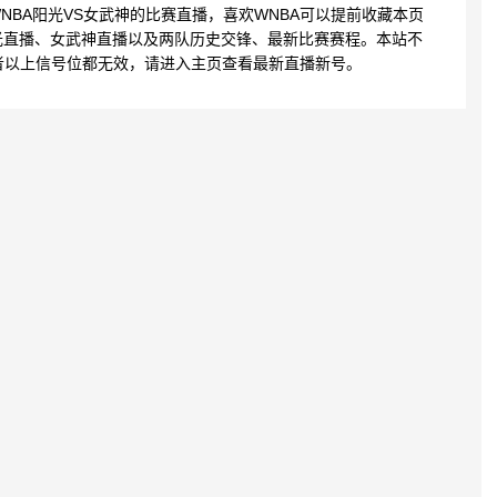
:33 WNBA阳光VS女武神的比赛直播，喜欢WNBA可以提前收藏本页
光直播、女武神直播以及两队历史交锋、最新比赛赛程。本站不
者以上信号位都无效，请进入主页查看最新直播新号。