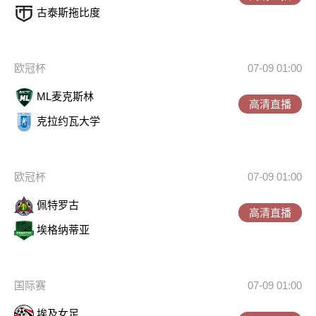
古泰斯拖比度
欧冠杯
07-09 01:00
ML麦克斯林
高清直播
克拉约瓦大学
欧冠杯
07-09 01:00
佩特罗古
高清直播
埃格纳蒂亚
国际赛
07-09 01:00
埃及女足