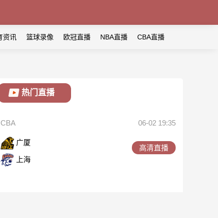
育资讯
篮球录像
欧冠直播
NBA直播
CBA直播
热门直播
CBA
06-02 19:35
广厦
高清直播
上海