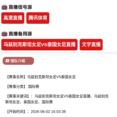
已结束
高清直播
腾讯体育
乌兹别克斯坦女足VS泰国女足直播
文字直播
球队介绍
【赛事名称】乌兹别克斯坦女足VS泰国女足
【赛事分类】
国际赛
【赛事关键词】：乌兹别克斯坦女足VS泰国女足直播、乌兹别克
斯坦女足、泰国女足、国际赛
【开始时间】：2026-06-02 16:03:38