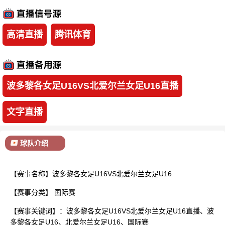
已结束
高清直播
腾讯体育
波多黎各女足U16VS北爱尔兰女足U16直播
文字直播
球队介绍
【赛事名称】波多黎各女足U16VS北爱尔兰女足U16
【赛事分类】
国际赛
【赛事关键词】：波多黎各女足U16VS北爱尔兰女足U16直播、波
多黎各女足U16、北爱尔兰女足U16、国际赛