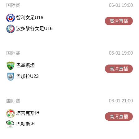
国际赛
06-01 19:00
智利女足U16
高清直播
波多黎各女足U16
国际赛
06-01 19:00
巴基斯坦
高清直播
孟加拉U23
国际赛
06-01 21:00
塔吉克斯坦
高清直播
巴勒斯坦