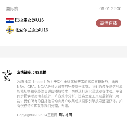
国际赛
06-01 22:00
巴拉圭女足U16
高清直播
北爱尔兰女足U16
友情链接:
JRS直播
24直播网【moon】致力于提供全球篮球赛事的高清直播服务，涵盖
NBA、CBA、NCAA等各大联赛的完整赛季比赛。我们通过多路信号源
智能切换和多终端自适应播放技术，为球迷打造沉浸式观赛体验。平台
同步提供球员动态统计、阵容效率分析、比赛复盘工具及最新资讯功
能。我们所有的直播信号均由用户收集或从搜索引擎搜索整理获得，如
有侵权请立即联系我们处理，谢谢。
Copyright©2026 24直播网
网站地图