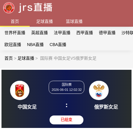
首页
足球直播
篮球直播
世界杯直播
英超直播
法甲直播
西甲直播
德甲直播
沙特
欧冠直播
NBA直播
CBA直播
首页
>
足球直播
>
国际赛 中国女足VS俄罗斯女足
国际赛
2026-06-01 12:02:32
:
中国女足
俄罗斯