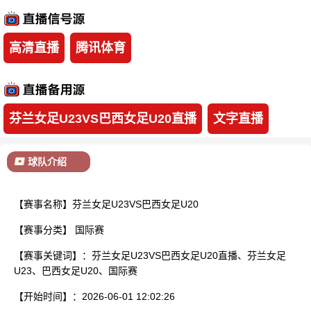
已结束
高清直播
腾讯体育
芬兰女足U23VS巴西女足U20直播
文字直播
球队介绍
【赛事名称】芬兰女足U23VS巴西女足U20
【赛事分类】
国际赛
【赛事关键词】：芬兰女足U23VS巴西女足U20直播、芬兰女足
U23、巴西女足U20、国际赛
【开始时间】：2026-06-01 12:02:26