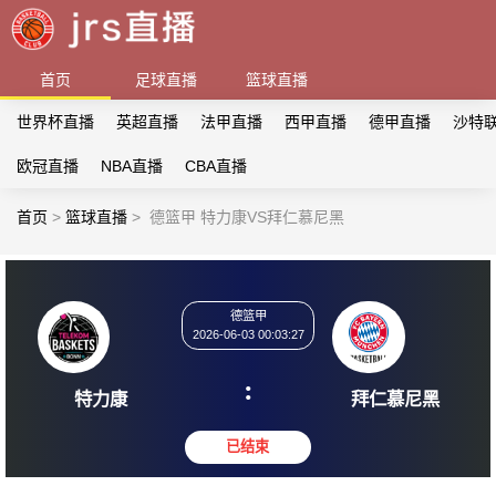
首页
足球直播
篮球直播
世界杯直播
英超直播
法甲直播
西甲直播
德甲直播
沙特
欧冠直播
NBA直播
CBA直播
首页
>
篮球直播
>
德篮甲 特力康VS拜仁慕尼黑
德篮甲
2026-06-03 00:03:27
:
特力康
拜仁慕