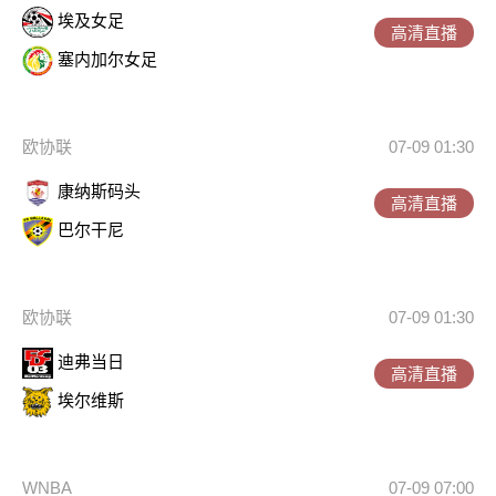
埃及女足
高清直播
塞内加尔女足
欧协联
07-09 01:30
康纳斯码头
高清直播
巴尔干尼
欧协联
07-09 01:30
迪弗当日
高清直播
埃尔维斯
WNBA
07-09 07:00