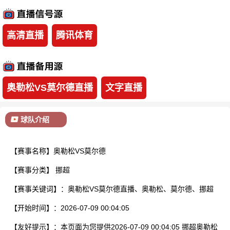
已结束
高清直播
腾讯体育
奥勒松VS莫尔德直播
文字直播
球队介绍
【赛事名称】奥勒松VS莫尔德
【赛事分类】
挪超
【赛事关键词】：奥勒松VS莫尔德直播、奥勒松、莫尔德、挪超
【开始时间】：2026-07-09 00:04:05
【友好提示】：本页面为您提供2026-07-09 00:04:05 挪超奥勒松