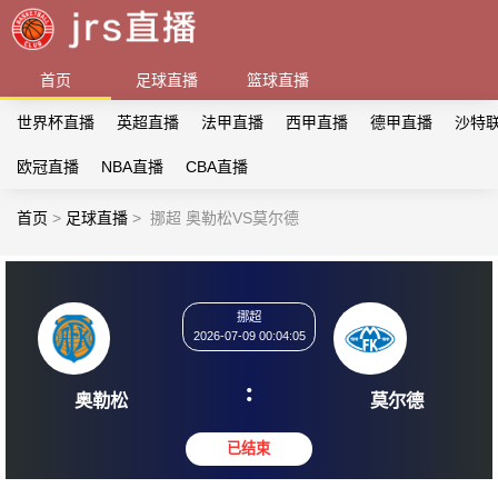
首页
足球直播
篮球直播
世界杯直播
英超直播
法甲直播
西甲直播
德甲直播
沙特
欧冠直播
NBA直播
CBA直播
首页
>
足球直播
>
挪超 奥勒松VS莫尔德
挪超
2026-07-09 00:04:05
:
奥勒松
莫尔