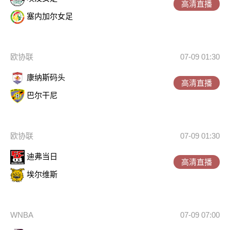
高清直播
塞内加尔女足
欧协联
07-09 01:30
康纳斯码头
高清直播
巴尔干尼
欧协联
07-09 01:30
迪弗当日
高清直播
埃尔维斯
WNBA
07-09 07:00