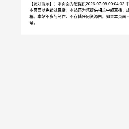
【友好提示】：本页面为您提供2026-07-09 00:0
本页面以免错过直播。本站还为您提供相关中超直播、
程。本站不参与制作、不存储任何资源由。如果本页面
号。