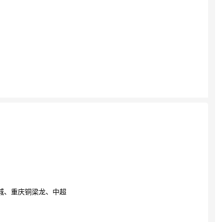
城、重庆铜梁龙、中超