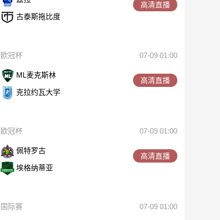
高清直播
古泰斯拖比度
欧冠杯
07-09 01:00
ML麦克斯林
高清直播
克拉约瓦大学
欧冠杯
07-09 01:00
佩特罗古
高清直播
埃格纳蒂亚
国际赛
07-09 01:00