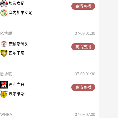
埃及女足
高清直播
塞内加尔女足
欧协联
07-09 01:30
康纳斯码头
高清直播
巴尔干尼
欧协联
07-09 01:30
迪弗当日
高清直播
埃尔维斯
WNBA
07-09 07:00