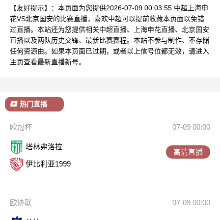
【友好提示】：本页面为您提供2026-07-09 00:03:55 中超上海申
花VS北京国安的比赛直播，喜欢中超可以提前收藏本页面以免错
过直播。本站还为您提供相关中超直播、上海申花直播、北京国安
直播以及两队历史交锋、最新比赛赛程。本站不参与制作、不存储
任何资源由。如果本页面已过期，或者以上信号位都无效，请进入
主页查看最新直播新号。
热门直播
欧冠杯
07-09 00:00
塔林弗洛拉
高清直播
伊比利亚1999
欧协联
07-09 00:00