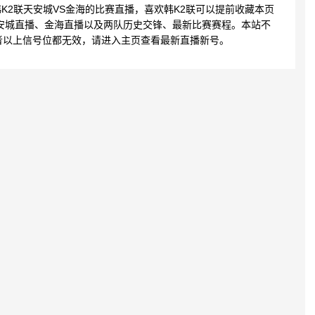
:14 韩K2联天安城VS金海的比赛直播，喜欢韩K2联可以提前收藏本页
安城直播、金海直播以及两队历史交锋、最新比赛赛程。本站不
者以上信号位都无效，请进入主页查看最新直播新号。