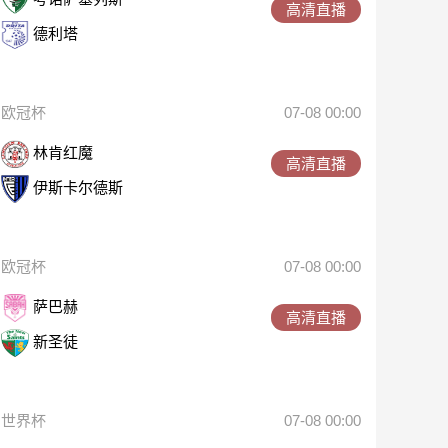
高清直播
德利塔
欧冠杯
07-08 00:00
林肯红魔
高清直播
伊斯卡尔德斯
欧冠杯
07-08 00:00
萨巴赫
高清直播
新圣徒
世界杯
07-08 00:00