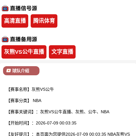
已结束
高清直播
腾讯体育
灰熊VS公牛直播
文字直播
球队介绍
【赛事名称】灰熊VS公牛
【赛事分类】
NBA
【赛事关键词】：灰熊VS公牛直播、灰熊、公牛、NBA
【开始时间】：2026-07-09 00:03:35
【友好提示】：本页面为您提供2026-07-09 00:03:35 NBA灰熊VS