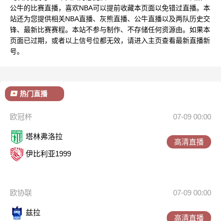
公牛的比赛直播，喜欢NBA可以提前收藏本页面以免错过直播。本
站还为您提供相关NBA直播、灰熊直播、公牛直播以及两队历史交
锋、最新比赛赛程。本站不参与制作、不存储任何资源由。如果本
页面已过期，或者以上信号位都无效，请进入主页查看最新直播新
号。
热门直播
欧冠杯
07-09 00:00
塔林弗洛拉
高清直播
伊比利亚1999
欧协联
07-09 00:00
兹拉
高清直播