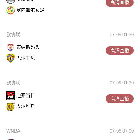
高清直播
塞内加尔女足
欧协联
07-09 01:30
康纳斯码头
高清直播
巴尔干尼
欧协联
07-09 01:30
迪弗当日
高清直播
埃尔维斯
WNBA
07-09 07:00