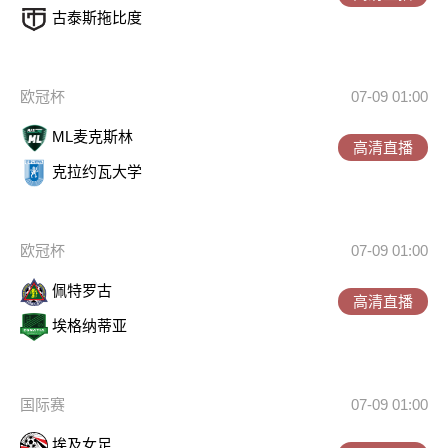
古泰斯拖比度
欧冠杯
07-09 01:00
ML麦克斯林
高清直播
克拉约瓦大学
欧冠杯
07-09 01:00
佩特罗古
高清直播
埃格纳蒂亚
国际赛
07-09 01:00
埃及女足