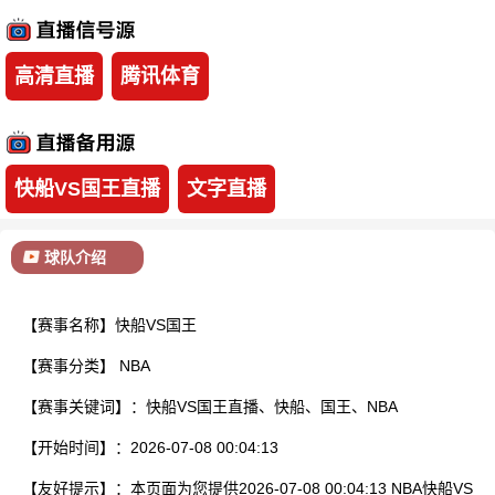
已结束
高清直播
腾讯体育
快船VS国王直播
文字直播
球队介绍
【赛事名称】快船VS国王
【赛事分类】
NBA
【赛事关键词】：快船VS国王直播、快船、国王、NBA
【开始时间】：2026-07-08 00:04:13
【友好提示】：本页面为您提供2026-07-08 00:04:13 NBA快船VS