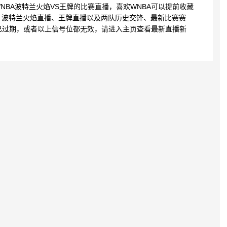
:11 WNBA波特兰火焰VS王牌的比赛直播，喜欢WNBA可以提前收藏
、波特兰火焰直播、王牌直播以及两队历史交锋、最新比赛赛
已过期，或者以上信号位都无效，请进入主页查看最新直播新