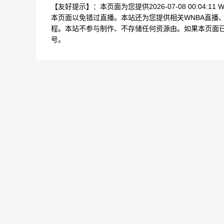
【友好提示】：本页面为您提供2026-07-08 00:04
本页面以免错过直播。本站还为您提供相关WNBA直播
程。本站不参与制作、不存储任何资源由。如果本页面
号。