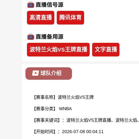
高清直播
腾讯体育
波特兰火焰VS王牌直播
文字直播
球队介绍
【赛事名称】波特兰火焰VS王牌
【赛事分类】
WNBA
【赛事关键词】：波特兰火焰VS王牌直播、波特兰火焰、
【开始时间】：2026-07-08 00:04:11