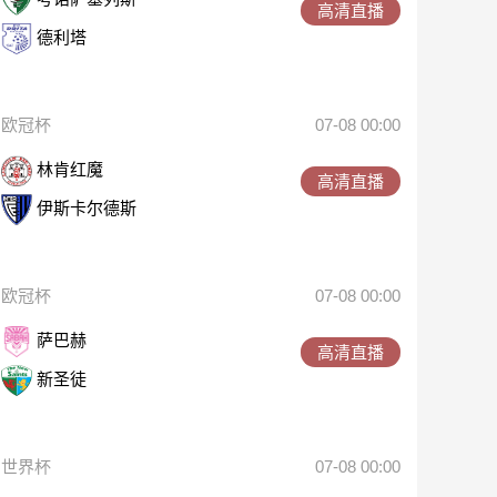
高清直播
德利塔
欧冠杯
07-08 00:00
林肯红魔
高清直播
伊斯卡尔德斯
欧冠杯
07-08 00:00
萨巴赫
高清直播
新圣徒
世界杯
07-08 00:00